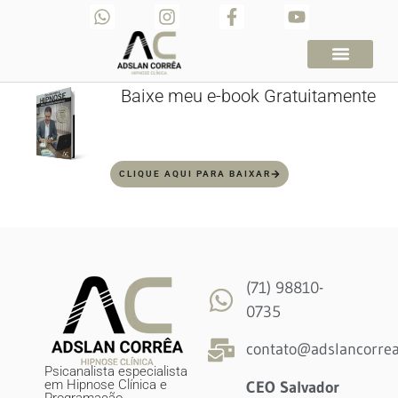
Agende sua Consulta
Baixe meu Ebook Gratu
Baixe meu e-book Gratuitamente
CLIQUE AQUI PARA BAIXAR
(71) 98810-
0735
contato@adslancorrea
Psicanalista especialista
em Hipnose Clínica e
CEO Salvador
Programação